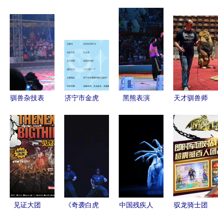
驯兽杂技表
济宁市金虎
黑熊表演
天才驯兽师
演的兴起与
驯兽表演团
驯兽表演团
杰克 与猛
挑战
——精彩纷
的争议与反
兽共舞的传
呈的动物表
思
奇人生
演艺术
见证大团
《奇袭白虎
中国残疾人
驭龙骑士团