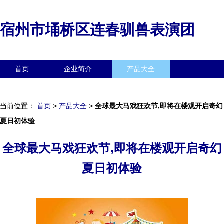
宿州市埇桥区连春驯兽表演团
首页
企业简介
产品大全
联系我们
企业信息
访客留言
当前位置：
首页
>
产品大全
>
全球最大马戏狂欢节,即将在楼观开启奇幻
夏日初体验
全球最大马戏狂欢节,即将在楼观开启奇幻
夏日初体验