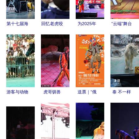
司布吉魔术
路的抉择
陆民族剧院
表演 深圳
婚庆 庆典
第十七届海
回忆老虎咬
为2025年
“云端”舞台
淀文化季重
死女童现场
残特奥会预
绽异彩——
磅开幕 国
驯兽表演的
热 粤港澳
2021年怀
家院团激昂
悲剧与人性
大湾区广东
远县春节精
献艺 “驯兽
的反思
残疾人艺术
品节目线上
团队”闪耀
汇演在深圳
展演圆满收
舞台
绽放动人光
官
彩
游客与动物
虎哥驯兽
送票｜“俄
泰 不一样
亲密接触
彩排中
罗斯奇幻大
的清迈 驯
帽合动物园
的“橘猫
马戏”来
兽表演团
开放首日见
式”卖萌瞬
杭！《华尔
闻 驯兽表
间
街日报》都
演团
曾为它疯狂