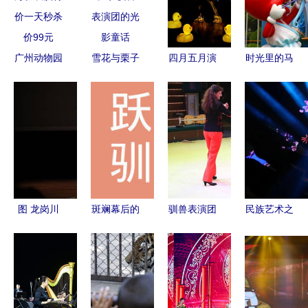
广州动物园
雪花与栗子
四月五月演
时光里的马
海洋馆 海
球 驯兽表
出盛宴 12
戏 当花车
豚表演特价
演团的光影
场精选表演
与驯兽表演
一天秒杀价
童话
不容错过
在老照片中
99元
重获新生
图 龙岗川
斑斓幕后的
驯兽表演团
民族艺术之
剧变脸表演
心跳 宿州
亮相明斯克
光照亮京城
出龙岗魔术
市新东方动
国际杂技艺
杂技剧《岩
师表演出艺
物表演团的
术节 传统
石上的太
术团礼仪公
驯兽哲学
的呐喊与前
阳》震撼登