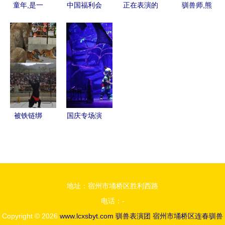
近他不吃
童年,是一
中国福利会
正在表演的
驯兽师,熊
了,因为
个五彩斑斓
少年宫
棕熊袭击女
骑自行车.
的梦
驯兽师 马
马戏团表演
戏团对此否
认
被铁链绑
国庆专场演
住,注射避
出 经典归
孕药,连续
来 上影厂
伺候几百人
授权儿童剧
后,她挣扎
葫芦兄弟 ,
地址：宿州市埇桥区胜利西路
着死去…
原汁原味,
电话：-
看葫芦娃七
Copyright © 2026
www.lcxsbyt.com
驯兽表演团
宿州市埇桥区连春驯兽
兄弟