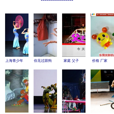
上海青少年
你见过跟狗
家庭 父子
价格 厂家
给西班牙观
一样大的淡
驯兽团
中国供应商
众带去精彩
水小龙虾吗
演出 筑起
这个澳洲人
友谊之桥
经常抓巨型
淡水龙虾来
吃 但是最