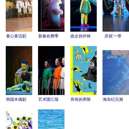
童心童话剧
新春欢腾季
政企协作铸
庆祝'一带
圆满举行，
｜别错过！
就艺术精
一路'倡议
华南师大附
驯兽表演团
品，《菠萝
10周年暨中
属惠阳幼儿
带你开启奇
蜜奇遇记》
哈商品展活
园打造梦幻
幻年味之旅
全国巡演开
动开幕式文
工厂
启
艺演出——
驯兽表演团
韩国木偶剧
艺术团汇报
所有的界限
海岛纪元测
团与驯兽表
展演暨
都应该被打
试版下载指
演团的奇幻
2019届艺
破 上海彩
南 驯兽表
舞台融合
考生毕业晚
虹室内合唱
演团的乐趣