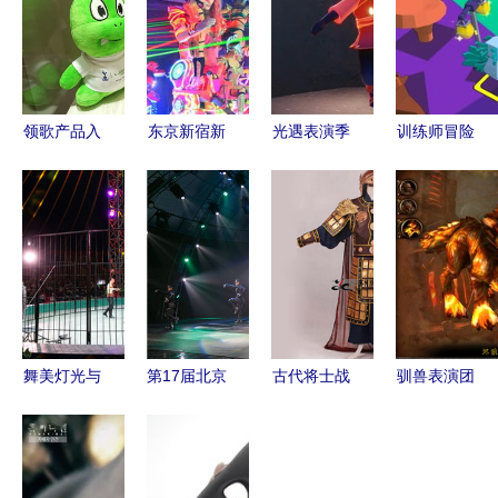
领歌产品入
东京新宿新
光遇表演季
训练师冒险
驻宜宾市博
潮体验 美
兑换图一览
游戏正式版
物馆，邀您
眉餐厅机器
2022 驯兽
下载v3.0
共赏科技与
人秀与驯兽
表演团
安卓版 -
动物的奇妙
表演团
2265游戏
融合
网
舞美灯光与
第17届北京
古代将士战
驯兽表演团
驯兽表演的
现代音乐艺
后不卸甲之
悬槌堡与黑
艺术融合
术节 五场
谜
石铸造厂的
精品晚会彰
狂野之师