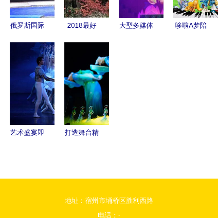
美融合
俄罗斯国际
2018最好
大型多媒体
哆啦A梦陪
大马戏团首
的新年礼
舞台剧《绝
你欢乐度六
登宁波，宁
2-6人成团
技秀之蜀国
一 儿童节
波广播购邀
精品小团，
英雄》驯兽
亲子动漫视
您共赴疯狂
住轻奢驯兽
表演团 融
听音乐会与
动物派对
表演之旅
合传统与科
驯兽表演团
技的视听盛
宴
艺术盛宴即
打造舞台精
将揭幕 俄
品，传播湛
罗斯皇家芭
江之光——
蕾舞团《天
湛江驯兽表
鹅湖》南京
演团的文化
地址：宿州市埇桥区胜利西路
巡演启幕
使命
电话：-