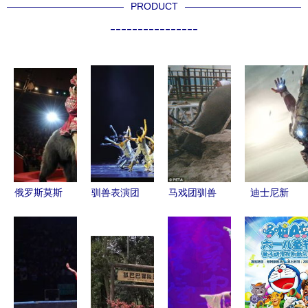
PRODUCT
----------------
俄罗斯莫斯
驯兽表演团
马戏团驯兽
迪士尼新
科圣彼得堡
闪耀邕城
员残忍训练
添“空中飞
10日冬季梦
歌舞飞扬的
大象过程曝
人”与驯兽
幻之旅 冰
原创精品展
光，揭开驯
表演团，超
雪奇缘与异
演
兽表演团背
级英雄秀再
国风情的完
后的黑暗
添惊喜